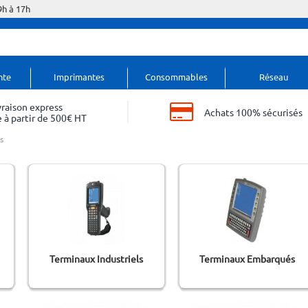
9h à 17h
nte
Imprimantes
Consommables
Réseau
vraison express
Achats 100% sécurisés
 à partir de 500€ HT
s
Terminaux Industriels
Terminaux Embarqués