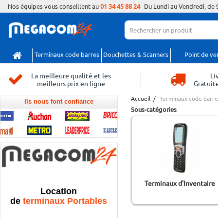
Nos équipes vous conseillent au
01 34 45 88 24
Du Lundi au Vendredi, de 
Terminaux code barres
Douchettes & Scanners
Point de ve
La meilleure qualité et les
Li
meilleurs prix en ligne
Gratuite
Accueil
/
Terminaux code barre
Ils nous font confiance
Sous-catégories
Terminaux d'Inventaire
Location
de
terminaux Portables