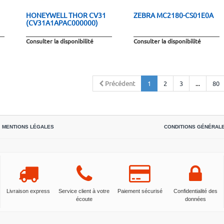
HONEYWELL THOR CV31
ZEBRA MC2180-CS01E0A
(CV31A1APAC000000)
Consulter la disponibilité
Consulter la disponibilité
Précédent
1
2
3
...
80
MENTIONS LÉGALES
CONDITIONS GÉNÉRAL
Livraison express
Service client à votre
Paiement sécurisé
Confidentialité des
écoute
données