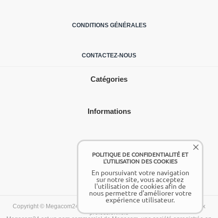
CONDITIONS GÉNÉRALES
CONTACTEZ-NOUS
Catégories
Informations
Mon compte
POLITIQUE DE CONFIDENTIALITÉ ET
L'UTILISATION DES COOKIES
En poursuivant votre navigation
Megacom24
sur notre site, vous acceptez
l'utilisation de cookies afin de
nous permettre d'améliorer votre
expérience utilisateur.
Copyright © Megacom24 2016-2026 • Site destiné aux entreprises et aux
professionnels