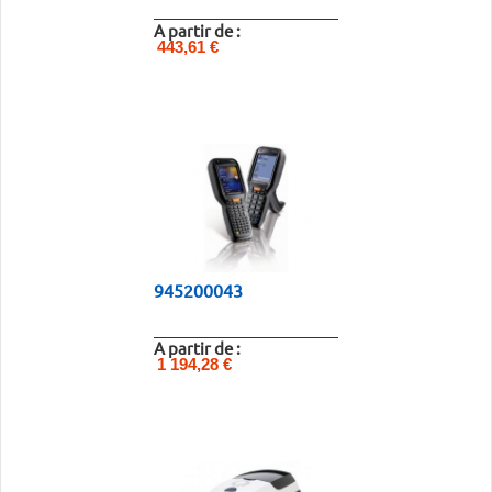
A partir de :
443,61 €
945200043
A partir de :
1 194,28 €