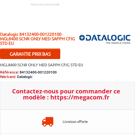
Photo non contractuelle
Datalogic
84132400-001220100
MGL8400 SCNR ONLY MED SAPPH CFIG
STD EU
GARANTIE PRIX BAS
Si malgré nos efforts vous
MGL8400 SCNR ONLY MED SAPPH CFIG STD EU
trouvez moins cher ailleurs,
Référence:
84132400-001220100
contactez-nous pour bénéficier
Fabricant:
Datalogic
d'un ajustement.
Plus d'infos..
Contactez-nous pour
commander ce
modèle :
https://megacom.fr
Livraison offerte