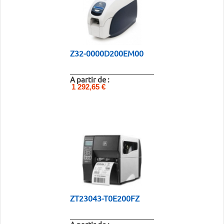
Z32-0000D200EM00
A partir de :
1 292,65 €
ZT23043-T0E200FZ