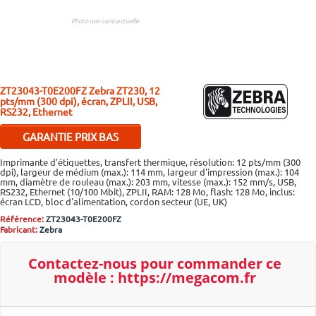
Photo non contractuelle
ZT23043-T0E200FZ
Zebra ZT230, 12
pts/mm (300 dpi), écran, ZPLII, USB,
RS232, Ethernet
GARANTIE PRIX BAS
Si malgré nos efforts vous
Imprimante d'étiquettes, transfert thermique, résolution: 12 pts/mm (300
trouvez moins cher ailleurs,
dpi), largeur de médium (max.): 114 mm, largeur d'impression (max.): 104
mm, diamètre de rouleau (max.): 203 mm, vitesse (max.): 152 mm/s, USB,
contactez-nous pour bénéficier
RS232, Ethernet (10/100 Mbit), ZPLII, RAM: 128 Mo, flash: 128 Mo, inclus:
d'un ajustement.
Plus d'infos..
écran LCD, bloc d'alimentation, cordon secteur (UE, UK)
Référence:
ZT23043-T0E200FZ
Fabricant:
Zebra
Contactez-nous pour
commander ce
modèle :
https://megacom.fr