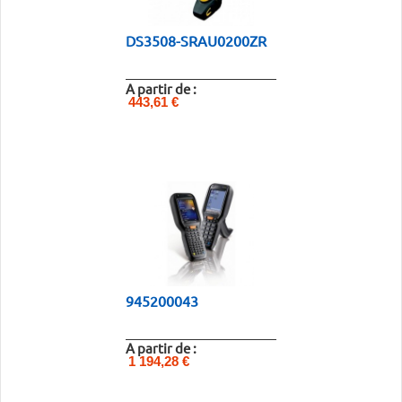
DS3508-SRAU0200ZR
A partir de :
443,61 €
945200043
A partir de :
1 194,28 €