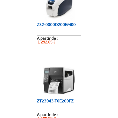
Z32-0000D200EM00
A partir de :
1 292,65 €
ZT23043-T0E200FZ
A partir de :