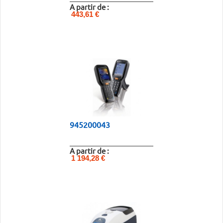
A partir de :
443,61 €
945200043
A partir de :
1 194,28 €