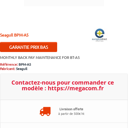
Seagull
BPM-A5
GARANTIE PRIX BAS
Si malgré nos efforts vous
MONTHLY BACK PAY MAINTENANCE FOR BT-A5
trouvez moins cher ailleurs,
Référence:
BPM-A5
contactez-nous pour bénéficier
Fabricant:
Seagull
d'un ajustement.
Plus d'infos..
Contactez-nous pour
commander ce
modèle :
https://megacom.fr
Livraison offerte
à partir de 500€ ht