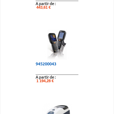
A partir de :
443,61 €
945200043
A partir de :
1 194,28 €