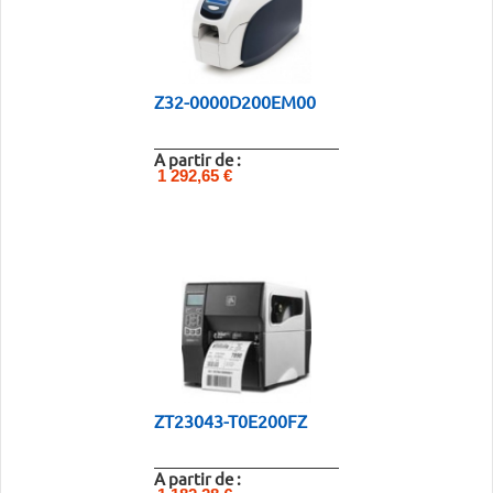
Z32-0000D200EM00
A partir de :
1 292,65 €
ZT23043-T0E200FZ
A partir de :