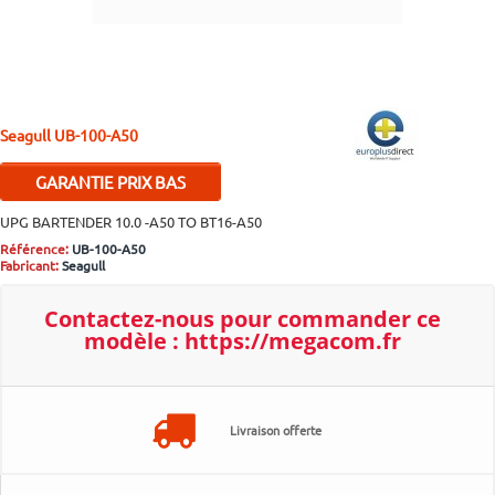
Seagull
UB-100-A50
GARANTIE PRIX BAS
Si malgré nos efforts vous
UPG BARTENDER 10.0 -A50 TO BT16-A50
trouvez moins cher ailleurs,
Référence:
UB-100-A50
contactez-nous pour bénéficier
Fabricant:
Seagull
d'un ajustement.
Plus d'infos..
Contactez-nous pour
commander ce
modèle :
https://megacom.fr
Livraison offerte