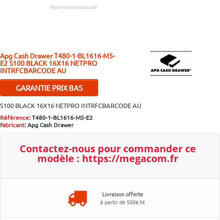
Photo non contractuelle
Apg Cash Drawer
T480-1-BL1616-M5-
E2
S100 BLACK 16X16 NETPRO
INTRFCBARCODE AU
GARANTIE PRIX BAS
Si malgré nos efforts vous
S100 BLACK 16X16 NETPRO INTRFCBARCODE AU
trouvez moins cher ailleurs,
Référence:
T480-1-BL1616-M5-E2
contactez-nous pour bénéficier
Fabricant:
Apg Cash Drawer
d'un ajustement.
Plus d'infos..
Contactez-nous pour
commander ce
modèle :
https://megacom.fr
Livraison offerte
à partir de 500€ ht