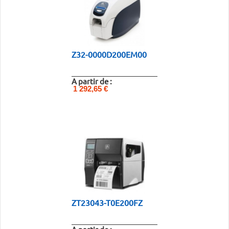
Z32-0000D200EM00
A partir de :
1 292,65 €
ZT23043-T0E200FZ