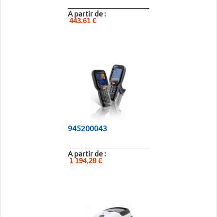
A partir de :
443,61 €
945200043
A partir de :
1 194,28 €