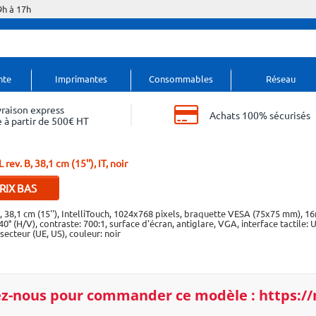
9h à 17h
nte
Imprimantes
Consommables
Réseau
vraison express
Achats 100% sécurisés
 à partir de 500€ HT
rev. B, 38,1 cm (15''), IT, noir
RIX BAS
fforts vous
3, 38,1 cm (15''), IntelliTouch, 1024x768 pixels, braquette VESA (75x75 mm), 1
er ailleurs,
0° (H/V), contraste: 700:1, surface d'écran, antiglare, VGA, interface tactile: 
ecteur (UE, US), couleur: noir
ur bénéficier
.
Plus d'infos..
z-nous pour
commander ce modèle :
https:/