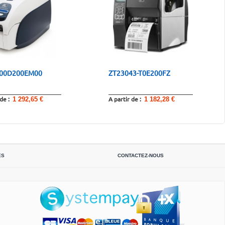
000D200EM00
ZT23043-T0E200FZ
 de :
A partir de :
1 292,65 €
1 182,28 €
ES
CONTACTEZ-NOUS