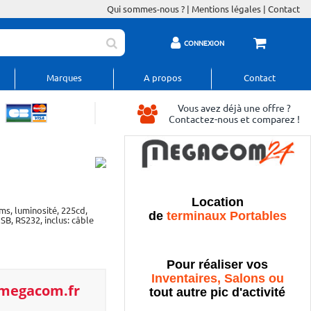
Qui sommes-nous ?
|
Mentions légales
|
Contact
CONNEXION
Marques
A propos
Contact
Vous avez déjà une offre ?
Contactez-nous et comparez !
Location
6ms, luminosité, 225cd,
de
terminaux Portables
USB, RS232, inclus: câble
Pour réaliser vos
Inventaires, Salons ou
/megacom.fr
tout autre pic d'activité