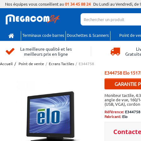
Nos équipes vous conseillent au
01 34 45 88 24
Du Lundi au Vendredi, de 
Terminaux code barres
Douchettes & Scanners
Point de ve
La meilleure qualité et les
Li
meilleurs prix en ligne
Gratuite
Accueil
/
Point de vente
/
Ecrans Tactiles
/
E344758
E344758
Elo 1517L 
GARANTIE P
Si malgré nos e
Moniteur tactile, 4:
trouvez moins ch
angle de vue, 160/14
(USB, VGA), cordon s
contactez-nous po
d'un ajustement
Référence:
E344758
Fabricant:
Elo
Contacte