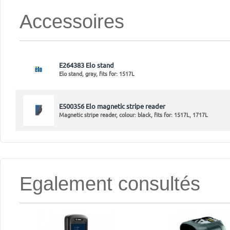
Accessoires
E264383 Elo stand
Elo stand, gray, fits for: 1517L
E500356 Elo magnetic stripe reader
Magnetic stripe reader, colour: black, fits for: 1517L, 1717L
Egalement consultés