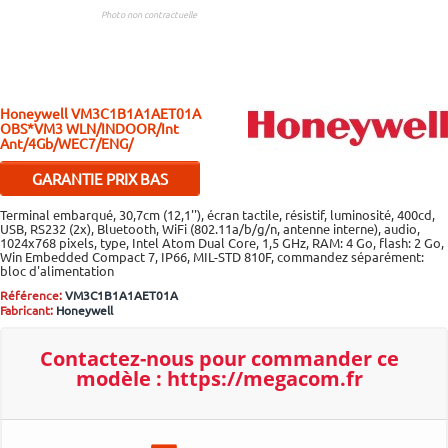
Photo non contractuelle
Honeywell
VM3C1B1A1AET01A
OBS*VM3 WLN/INDOOR/Int
Ant/4Gb/WEC7/ENG/
GARANTIE PRIX BAS
Si malgré nos efforts vous
Terminal embarqué, 30,7cm (12,1''), écran tactile, résistif, luminosité, 400cd,
trouvez moins cher ailleurs,
USB, RS232 (2x), Bluetooth, WiFi (802.11a/b/g/n, antenne interne), audio,
1024x768 pixels, type, Intel Atom Dual Core, 1,5 GHz, RAM: 4 Go, flash: 2 Go,
contactez-nous pour bénéficier
Win Embedded Compact 7, IP66, MIL-STD 810F, commandez séparément:
d'un ajustement.
Plus d'infos..
bloc d'alimentation
Référence:
VM3C1B1A1AET01A
Fabricant:
Honeywell
Contactez-nous pour
commander ce
modèle :
https://megacom.fr