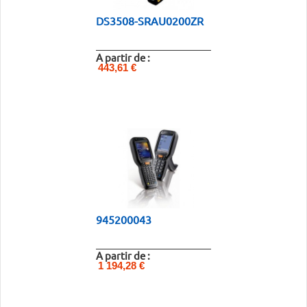
DS3508-SRAU0200ZR
A partir de :
443,61 €
945200043
A partir de :
1 194,28 €